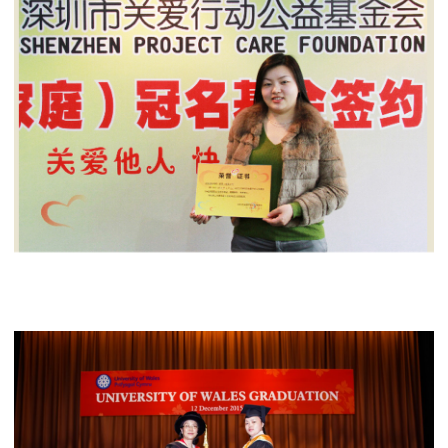
交
谈”即
可
与
我
对
话。