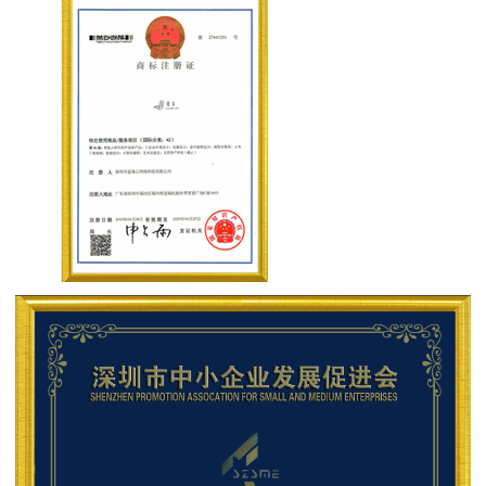
在
尊
敬
线
的
客
客
户
服
您
好，
欢