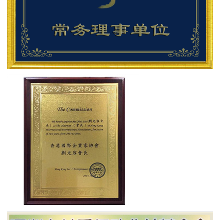
迎
光
临
本
公
司
网
站！
我
是
今
天
的
在
线
值
班
客
服，
点
击“开
始