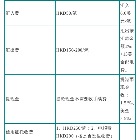
汇入
汇入费
HKD50/笔
6.6美
元/笔
汇出按
汇款金
额1‰
汇出费
HKD150-200/笔
+15美
金邮电
费。
提港币
现金
收：
提现金
提款现金不需要收手续费
1.5/‰,
美金
2.5‰
1、HKD260/笔；2、电报费
信用证托收费
HKD200（按是否发生收费）