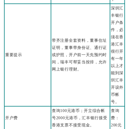
深圳汇
丰银行
开户条
件，必
须在香
带齐注册全套资料，董事住址
港汇丰
证明，董事带身份证、通行证
很行开
重要提示
或护照，开户前一天先预约时
有一年
间，瑞丰可帮妥当按排，允许
以上才
网上银行理财。
能到深
圳汇丰
开设外
币帐
号。
查询100元港币；开立综合帐
查询
开户费
号2000元港币，汇丰银行接受
费：
香港支票不接受现金。
200元